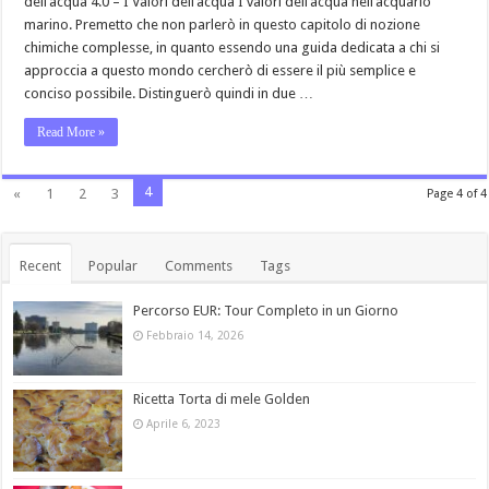
dell’acqua 4.0 – I Valori dell’acqua I valori dell’acqua nell’acquario
marino. Premetto che non parlerò in questo capitolo di nozione
chimiche complesse, in quanto essendo una guida dedicata a chi si
approccia a questo mondo cercherò di essere il più semplice e
conciso possibile. Distinguerò quindi in due …
Read More »
4
«
1
2
3
Page 4 of 4
Recent
Popular
Comments
Tags
Percorso EUR: Tour Completo in un Giorno
Febbraio 14, 2026
Ricetta Torta di mele Golden
Aprile 6, 2023