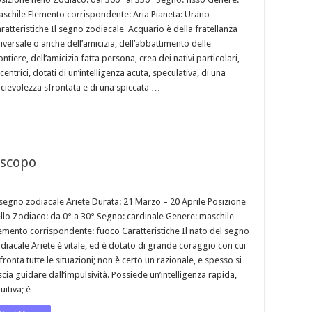
schile Elemento corrispondente: Aria Pianeta: Urano
ratteristiche Il segno zodiacale Acquario è della fratellanza
iversale o anche dell’amicizia, dell’abbattimento delle
ontiere, dell’amicizia fatta persona, crea dei nativi particolari,
centrici, dotati di un’intelligenza acuta, speculativa, di una
cievolezza sfrontata e di una spiccata …
oscopo
 segno zodiacale Ariete Durata: 21 Marzo – 20 Aprile Posizione
llo Zodiaco: da 0° a 30° Segno: cardinale Genere: maschile
emento corrispondente: fuoco Caratteristiche Il nato del segno
diacale Ariete è vitale, ed è dotato di grande coraggio con cui
fronta tutte le situazioni; non è certo un razionale, e spesso si
scia guidare dall’impulsività. Possiede un’intelligenza rapida,
tuitiva; è …