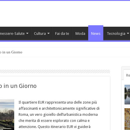
nessere-Salute
Cultura
Fai da te
Moda
News
Tecnologia
o in un Giorno
Re
o in un Giorno
Il quartiere EUR rappresenta una delle zone più
affascinanti e architettonicamente significative di
Roma, un vero gioiello dell’urbanistica moderna
che merita di essere esplorato con calma e
attenzione. Questo itinerario EUR vi guiderà