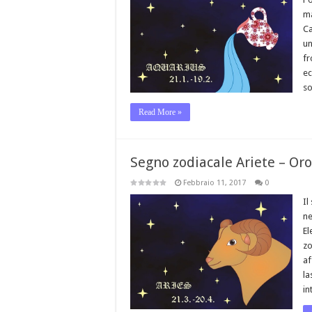
ma
Ca
un
fr
ec
so
Read More »
Segno zodiacale Ariete – Or
Febbraio 11, 2017
0
Il
ne
El
zo
af
la
in