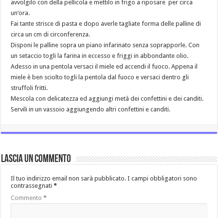
avvolgilo con della pellicola e mettilo in frigo a riposare per circa
un’ora.
Fai tante strisce di pasta e dopo averle tagliate forma delle palline di
circa un cm di circonferenza.
Disponi le palline sopra un piano infarinato senza soprapporle. Con
un setaccio togli la farina in eccesso e friggi in abbondante olio.
Adesso in una pentola versaci il miele ed accendi il fuoco. Appena il
miele è ben sciolto togli la pentola dal fuoco e versaci dentro gli
struffoli fritti.
Mescola con delicatezza ed aggiungi metà dei confettini e dei canditi.
Servili in un vassoio aggiungendo altri confettini e canditi.
Lascia un commento
Il tuo indirizzo email non sarà pubblicato.
I campi obbligatori sono
contrassegnati
*
Commento
*