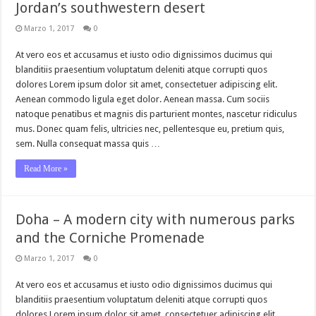
Jordan’s southwestern desert
Marzo 1, 2017
0
At vero eos et accusamus et iusto odio dignissimos ducimus qui
blanditiis praesentium voluptatum deleniti atque corrupti quos
dolores Lorem ipsum dolor sit amet, consectetuer adipiscing elit.
Aenean commodo ligula eget dolor. Aenean massa. Cum sociis
natoque penatibus et magnis dis parturient montes, nascetur ridiculus
mus. Donec quam felis, ultricies nec, pellentesque eu, pretium quis,
sem. Nulla consequat massa quis …
Read More »
Doha – A modern city with numerous parks
and the Corniche Promenade
Marzo 1, 2017
0
At vero eos et accusamus et iusto odio dignissimos ducimus qui
blanditiis praesentium voluptatum deleniti atque corrupti quos
dolores Lorem ipsum dolor sit amet, consectetuer adipiscing elit.