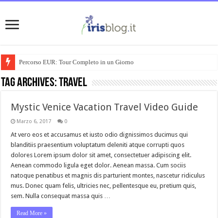
Percorso EUR: Tour Completo in un Giorno
Tag Archives:
travel
Mystic Venice Vacation Travel Video Guide
Marzo 6, 2017
0
At vero eos et accusamus et iusto odio dignissimos ducimus qui
blanditiis praesentium voluptatum deleniti atque corrupti quos
dolores Lorem ipsum dolor sit amet, consectetuer adipiscing elit.
Aenean commodo ligula eget dolor. Aenean massa. Cum sociis
natoque penatibus et magnis dis parturient montes, nascetur ridiculus
mus. Donec quam felis, ultricies nec, pellentesque eu, pretium quis,
sem. Nulla consequat massa quis …
Read More »