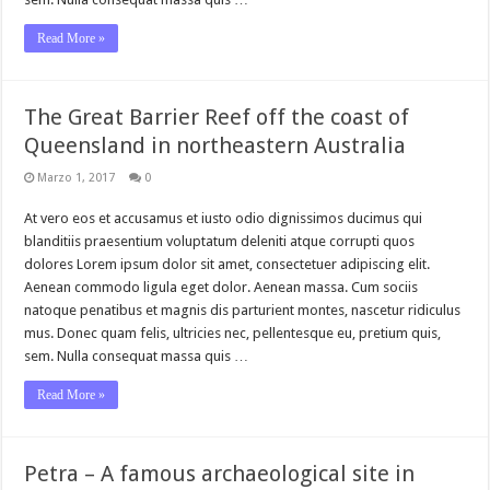
Read More »
The Great Barrier Reef off the coast of
Queensland in northeastern Australia
Marzo 1, 2017
0
At vero eos et accusamus et iusto odio dignissimos ducimus qui
blanditiis praesentium voluptatum deleniti atque corrupti quos
dolores Lorem ipsum dolor sit amet, consectetuer adipiscing elit.
Aenean commodo ligula eget dolor. Aenean massa. Cum sociis
natoque penatibus et magnis dis parturient montes, nascetur ridiculus
mus. Donec quam felis, ultricies nec, pellentesque eu, pretium quis,
sem. Nulla consequat massa quis …
Read More »
Petra – A famous archaeological site in