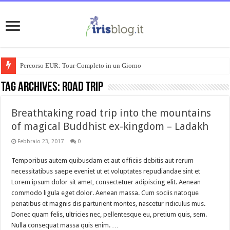
Percorso EUR: Tour Completo in un Giorno
Tag Archives:
road trip
Breathtaking road trip into the mountains
of magical Buddhist ex-kingdom – Ladakh
Febbraio 23, 2017
0
Temporibus autem quibusdam et aut officiis debitis aut rerum
necessitatibus saepe eveniet ut et voluptates repudiandae sint et
Lorem ipsum dolor sit amet, consectetuer adipiscing elit. Aenean
commodo ligula eget dolor. Aenean massa. Cum sociis natoque
penatibus et magnis dis parturient montes, nascetur ridiculus mus.
Donec quam felis, ultricies nec, pellentesque eu, pretium quis, sem.
Nulla consequat massa quis enim. …