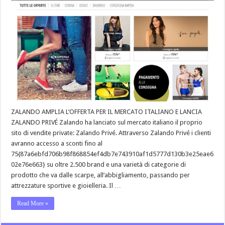
ZALANDO AMPLIA L’OFFERTA PER IL MERCATO ITALIANO E LANCIA
ZALANDO PRIVÉ Zalando ha lanciato sul mercato italiano il proprio
sito di vendite private: Zalando Privé. Attraverso Zalando Privé i clienti
avranno accesso a sconti fino al
75{87a6ebfd706b98f868854ef4db7e743910af1d5777d130b3e25eae6
02e76e663} su oltre 2.500 brand e una varietà di categorie di
prodotto che va dalle scarpe, all’abbigliamento, passando per
attrezzature sportive e gioielleria. Il …
Read More »