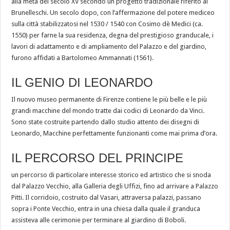
alla metà del secolo XV secondo un progetto tradizionale riferito al
Brunelleschi. Un secolo dopo, con l’affermazione del potere mediceo
sulla città stabilizzatosi nel 1530 / 1540 con Cosimo dè Medici (ca.
1550) per farne la sua residenza, degna del prestigioso granducale, i
lavori di adattamento e di ampliamento del Palazzo e del giardino,
furono affidati a Bartolomeo Ammannati (1561).
IL GENIO DI LEONARDO
Il nuovo museo permanente di Firenze contiene le più belle e le più
grandi macchine del mondo tratte dai codici di Leonardo da Vinci.
Sono state costruite partendo dallo studio attento dei disegni di
Leonardo, Macchine perfettamente funzionanti come mai prima d’ora.
IL PERCORSO DEL PRINCIPE
un percorso di particolare interesse storico ed artistico che si snoda
dal Palazzo Vecchio, alla Galleria degli Uffizi, fino ad arrivare a Palazzo
Pitti. Il corridoio, costruito dal Vasari, attraversa palazzi, passano
sopra i Ponte Vecchio, entra in una chiesa dalla quale il granduca
assisteva alle cerimonie per terminare al giardino di Boboli.