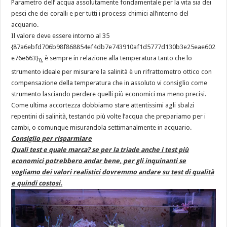
Parametro dell’ acqua assolutamente fondamentale per la vita sia dei
pesci che dei coralli e per tutti i processi chimici all’interno del
acquario.
Il valore deve essere intorno al 35
{87a6ebfd706b98f868854ef4db7e743910af1d5777d130b3e25eae602
e76e663}
è sempre in relazione alla temperatura tanto che lo
0,
strumento ideale per misurare la salinità è un rifrattometro ottico con
compensazione della temperatura che in assoluto vi consiglio come
strumento lasciando perdere quelli più economici ma meno precisi.
Come ultima accortezza dobbiamo stare attentissimi agli sbalzi
repentini di salinità, testando più volte l’acqua che prepariamo per i
cambi, o comunque misurandola settimanalmente in acquario.
Consiglio per risparmiare
Quali test e quale marca? se per la triade anche i test più
economici potrebbero andar bene, per gli inquinanti se
vogliamo dei valori realistici dovremmo andare su test di qualità
e quindi costosi.