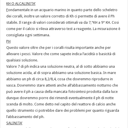
KH O ALCALINITA’
F
ondamentale in un acquario marino in quanto parte dello scheletro
dei coralli, inoltre un valore corretto di Kh ci permette di avere il Ph
stabile. Il range di valori considerati ottimali va da 7,°KH a 9° KH. Cosi
come per il calcio si rileva attraverso test a reagente. La misurazione è
consigliata ogni settimana.
PH
Questo valore oltre che per i coralli risulta importante anche per
allevare i pesci. Valore che come sapete indica l’acidità o basicità di
qualsiasi soluzione.
Valore 7 di ph indica una soluzione neutra, al di sotto abbiamo una
soluzione acida, al di sopra abbiamo una soluzione basica. In mare
abbiamo un ph di circa 8,2/8,4, cosa che dovremmo riprodurre in
vasca. Dovremmo stare attenti anche all’abbassamento notturno che
può avere il ph a causa della mancata fotosintesi prodotta dalla luce
dunque dovremmo porre dei rimendi eventualmente il ph di notte
scenda di molto. Come detto nel capito del reattore di calcio anche
quello strumento ci potrebbe dare dei problemi per quanto riguarda
l’abbassamento del ph.
SALINITA’