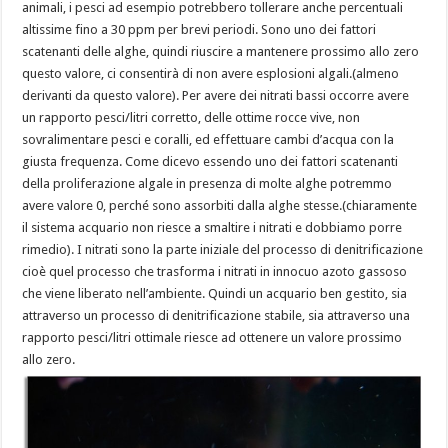
animali, i pesci ad esempio potrebbero tollerare anche percentuali
altissime fino a 30 ppm per brevi periodi. Sono uno dei fattori
scatenanti delle alghe, quindi riuscire a mantenere prossimo allo zero
questo valore, ci consentirà di non avere esplosioni algali.(almeno
derivanti da questo valore). Per avere dei nitrati bassi occorre avere
un rapporto pesci/litri corretto, delle ottime rocce vive, non
sovralimentare pesci e coralli, ed effettuare cambi d’acqua con la
giusta frequenza. Come dicevo essendo uno dei fattori scatenanti
della proliferazione algale in presenza di molte alghe potremmo
avere valore 0, perché sono assorbiti dalla alghe stesse.(chiaramente
il sistema acquario non riesce a smaltire i nitrati e dobbiamo porre
rimedio). I nitrati sono la parte iniziale del processo di denitrificazione
cioè quel processo che trasforma i nitrati in innocuo azoto gassoso
che viene liberato nell’ambiente. Quindi un acquario ben gestito, sia
attraverso un processo di denitrificazione stabile, sia attraverso una
rapporto pesci/litri ottimale riesce ad ottenere un valore prossimo
allo zero.