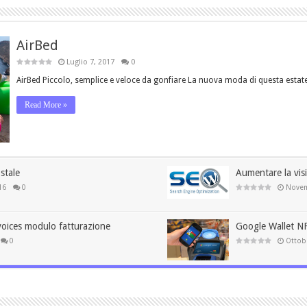
AirBed
Luglio 7, 2017
0
AirBed Piccolo, semplice e veloce da gonfiare La nuova moda di questa estat
Read More »
stale
Aumentare la visi
16
0
Novem
voices modulo fatturazione
Google Wallet N
0
Ottob