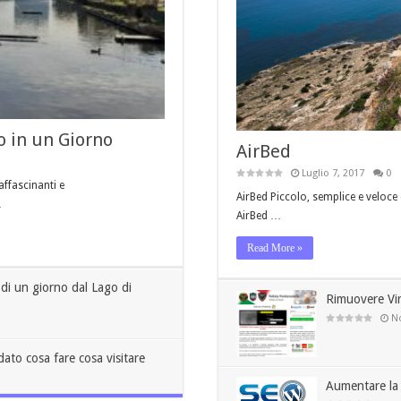
o in un Giorno
AirBed
Luglio 7, 2017
0
affascinanti e
AirBed Piccolo, semplice e veloc
…
AirBed …
Read More »
e di un giorno dal Lago di
Rimuovere Vir
N
dato cosa fare cosa visitare
Aumentare la 