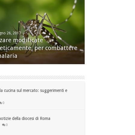
gno 26, 2017
embre 22, 2016
zare modificate
esa SS. Annunziata: Muro
eticamente, per combattere
cese
malaria
 da cucina sul mercato: suggerimenti e
0
tizie della diocesi di Roma
0