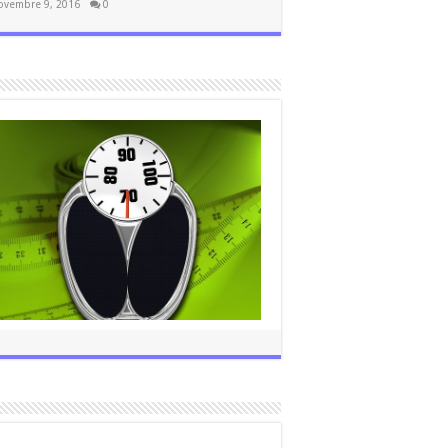
ovembre 9, 2016
0
 peso in estate? Ecco alcuni consigli utili.
Luglio 1, 2016