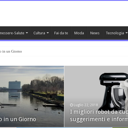
nessere-Salute
Cultura
Fai da te
Moda
News
Tecnologia
o in un Giorno
Luglio 22, 2018
I migliori robot da cu
Febbraio 13, 2017
o in un Giorno
suggerimenti e infor
Segno zodiacale Acqu