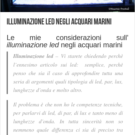
Illuminazione led negli acquari marini
Le mie considerazioni sull’
illuminazione led
negli acquari marini
Illuminazione led
– Vi starete chiedendo perchè
l’ennesimo articolo sui led: semplice, perchè
penso che sia il caso di approfondire tutta una
seria di argomenti quali tipologia di led, par, lux,
lunghezze d’onda e molto altro.
Il problema è che non ho le competenze tecniche,
per parlarvi di led, di par, di lux e tanto meno di
lunghezze d’onda. In tutta sincerità non so
nemmeno quale differenza ci sia di preciso tra