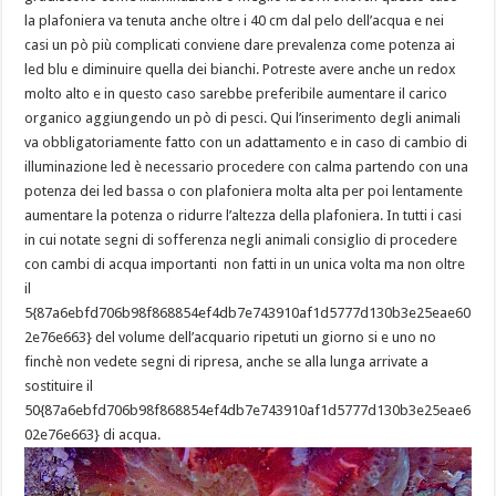
la plafoniera va tenuta anche oltre i 40 cm dal pelo dell’acqua e nei
casi un pò più complicati conviene dare prevalenza come potenza ai
led blu e diminuire quella dei bianchi. Potreste avere anche un redox
molto alto e in questo caso sarebbe preferibile aumentare il carico
organico aggiungendo un pò di pesci. Qui l’inserimento degli animali
va obbligatoriamente fatto con un adattamento e in caso di cambio di
illuminazione led è necessario procedere con calma partendo con una
potenza dei led bassa o con plafoniera molta alta per poi lentamente
aumentare la potenza o ridurre l’altezza della plafoniera. In tutti i casi
in cui notate segni di sofferenza negli animali consiglio di procedere
con cambi di acqua importanti non fatti in un unica volta ma non oltre
il
5{87a6ebfd706b98f868854ef4db7e743910af1d5777d130b3e25eae60
2e76e663} del volume dell’acquario ripetuti un giorno si e uno no
finchè non vedete segni di ripresa, anche se alla lunga arrivate a
sostituire il
50{87a6ebfd706b98f868854ef4db7e743910af1d5777d130b3e25eae6
02e76e663} di acqua.