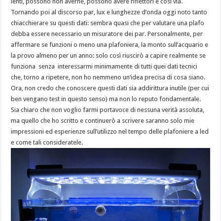
lenti, possono non averne, possono avere riflettori e così via.
Tornando poi al discorso par, lux e lunghezze d’onda oggi noto tanto
chiacchierare su questi dati: sembra quasi che per valutare una plafo
debba essere necessario un misuratore dei par. Personalmente, per
affermare se funzioni o meno una plafoniera, la monto sull’acquario e
la provo almeno per un anno: solo così riuscirò a capire realmente se
funziona senza interessarmi minimamente di tutti quei dati tecnici
che, torno a ripetere, non ho nemmeno un’idea precisa di cosa siano.
Ora, non credo che conoscere questi dati sia addirittura inutile (per cui
ben vengano test in questo senso) ma non lo reputo fondamentale.
Sia chiaro che non voglio farmi portavoce di nessuna verità assoluta,
ma quello che ho scritto e continuerò a scrivere saranno solo mie
impressioni ed esperienze sull’utilizzo nel tempo delle plafoniere a led
e come tali consideratele.