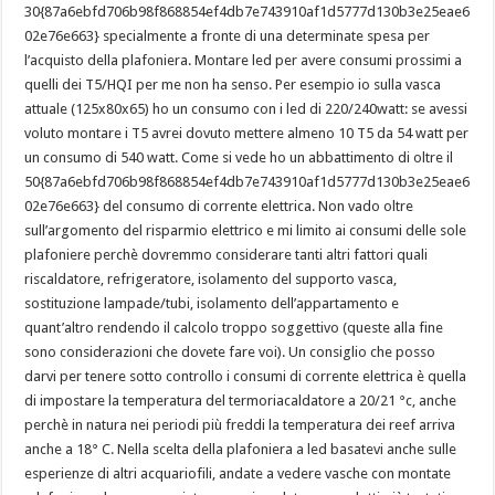
30{87a6ebfd706b98f868854ef4db7e743910af1d5777d130b3e25eae6
02e76e663} specialmente a fronte di una determinate spesa per
l’acquisto della plafoniera. Montare led per avere consumi prossimi a
quelli dei T5/HQI per me non ha senso. Per esempio io sulla vasca
attuale (125x80x65) ho un consumo con i led di 220/240watt: se avessi
voluto montare i T5 avrei dovuto mettere almeno 10 T5 da 54 watt per
un consumo di 540 watt. Come si vede ho un abbattimento di oltre il
50{87a6ebfd706b98f868854ef4db7e743910af1d5777d130b3e25eae6
02e76e663} del consumo di corrente elettrica. Non vado oltre
sull’argomento del risparmio elettrico e mi limito ai consumi delle sole
plafoniere perchè dovremmo considerare tanti altri fattori quali
riscaldatore, refrigeratore, isolamento del supporto vasca,
sostituzione lampade/tubi, isolamento dell’appartamento e
quant’altro rendendo il calcolo troppo soggettivo (queste alla fine
sono considerazioni che dovete fare voi). Un consiglio che posso
darvi per tenere sotto controllo i consumi di corrente elettrica è quella
di impostare la temperatura del termoriacaldatore a 20/21 °c, anche
perchè in natura nei periodi più freddi la temperatura dei reef arriva
anche a 18° C. Nella scelta della plafoniera a led basatevi anche sulle
esperienze di altri acquariofili, andate a vedere vasche con montate