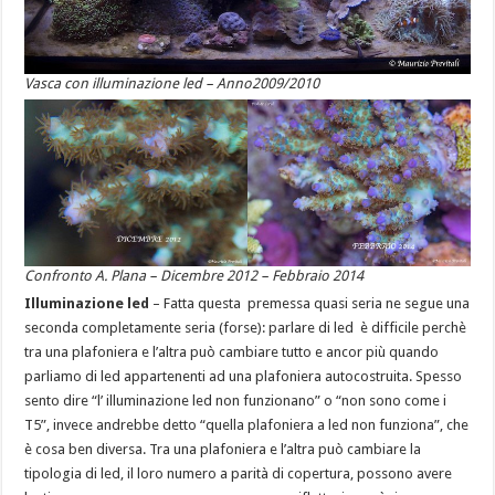
Vasca con illuminazione led – Anno2009/2010
Confronto A. Plana – Dicembre 2012 – Febbraio 2014
Illuminazione led
– Fatta questa premessa quasi seria ne segue una
seconda completamente seria (forse): parlare di led è difficile perchè
tra una plafoniera e l’altra può cambiare tutto e ancor più quando
parliamo di led appartenenti ad una plafoniera autocostruita. Spesso
sento dire “l’ illuminazione led non funzionano” o “non sono come i
T5”, invece andrebbe detto “quella plafoniera a led non funziona”, che
è cosa ben diversa. Tra una plafoniera e l’altra può cambiare la
tipologia di led, il loro numero a parità di copertura, possono avere