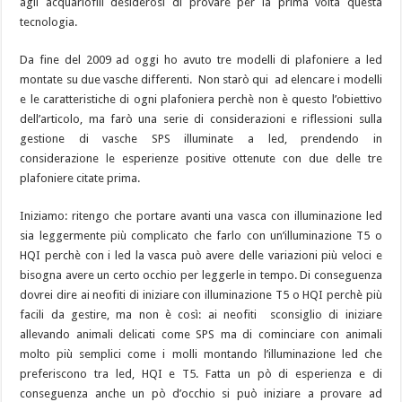
agli acquariofili desiderosi di provare per la prima volta questa
tecnologia.
Da fine del 2009 ad oggi ho avuto tre modelli di plafoniere a led
montate su due vasche differenti. Non starò qui ad elencare i modelli
e le caratteristiche di ogni plafoniera perchè non è questo l’obiettivo
dell’articolo, ma farò una serie di considerazioni e riflessioni sulla
gestione di vasche SPS illuminate a led, prendendo in
considerazione le esperienze positive ottenute con due delle tre
plafoniere citate prima.
Iniziamo: ritengo che portare avanti una vasca con illuminazione led
sia leggermente più complicato che farlo con un’illuminazione T5 o
HQI perchè con i led la vasca può avere delle variazioni più veloci e
bisogna avere un certo occhio per leggerle in tempo. Di conseguenza
dovrei dire ai neofiti di iniziare con illuminazione T5 o HQI perchè più
facili da gestire, ma non è così: ai neofiti sconsiglio di iniziare
allevando animali delicati come SPS ma di cominciare con animali
molto più semplici come i molli montando l’illuminazione led che
preferiscono tra led, HQI e T5. Fatta un pò di esperienza e di
conseguenza anche un pò d’occhio si può iniziare a provare ad