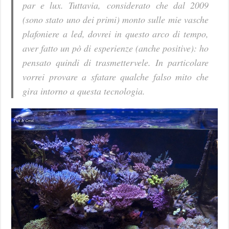
par e lux. Tuttavia, considerato che dal 2009
(sono stato uno dei primi) monto sulle mie vasche
plafoniere a led, dovrei in questo arco di tempo,
aver fatto un pò di esperienze (anche positive): ho
pensato quindi di trasmettervele. In particolare
vorrei provare a sfatare qualche falso mito che
gira intorno a questa tecnologia.