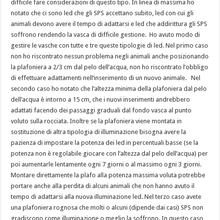
difficile fare considerazioni di questo tipo. In linea di massima ho
notato che ci sono led che gli SPS accettano subito, led con cui gli
animali devono avere il tempo di adattarsi e led che addirittura gli SPS
soffrono rendendo la vasca di difficile gestione. Ho avuto modo di
gestire le vasche con tutte e tre queste tipologie di led. Nel primo caso
non ho riscontrato nessun problema negli animali anche posizionando
la plafoniera a 2/3 cm dal pelo dell’acqua, non ho riscontrato l’obbligo
di effettuare adattamenti nell’inserimento di un nuovo animale. Nel
secondo caso ho notato che l’altezza minima della plafoniera dal pelo
dell’acqua è intorno a 15 cm, che i nuovi inserimenti andrebbero
adattati facendo dei passaggi graduali dal fondo vasca al punto
voluto sulla rocciata. Inoltre se la plafoniera viene montata in
sostituzione di altra tipologia di illuminazione bisogna avere la
pazienza di impostare la potenza dei led in percentuali basse (se la
potenza non è regolabile giocare con l’altezza dal pelo dell’acqua) per
poi aumentarle lentamente ogni 7 giorni o al massimo ogni 3 giorni.
Montare direttamente la plafo alla potenza massima voluta potrebbe
portare anche alla perdita di alcuni animali che non hanno avuto il
tempo di adattarsi alla nuova illuminazione led. Nel terzo caso avete
una plafoniera rognosa che molti o alcuni (dipende dai casi) SPS non
gradiscono come illuminazione o meglio la soffrono. In questo caso