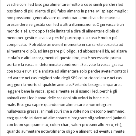
vasche con i led bisogna alimentare molto o cose simili perchè i led
ossidano di più: niente di più falso almeno in parte. Mi spiego meglio:
non possiamo generalizzare quando parliamo di vasche marine a
prescindere se gestita con led o altra illuminazione. Ogni vasca è un
mondo a sé. E’ troppo facile limitarsi a dire di alimentare di più di
meno per gestire la vasca perchè purtroppo la cosa è molto più
complicata. Potrebbe arrivare il momento in cui sarete costretti ad
alimentare di più, ad integrare più oligo, ad abbassare il kh, ad alzare
le plafo e altri accorgimenti di questo tipo, ma è necessario prima
portare la vasca in determinate condizioni. Se avete la vasca grassa
con No3 e P04 alti e andate ad alimentare solo perchè avete montato i
led avrete nei casi migliori solo degli SPS color cioccolata e nei casi
peggiori la morte di qualche animale. Pertanto bisogna imparare a
leggere bene la vasca, specialmente se si usano i led, perchè gli
animali con i led hanno delle reazioni più veloci in bene e in
male. Bisogna capire quando non alimentare e non integrare
nulla(vasca grassa, animali scuri che a volte non crescono nemmeno,
etc); quando iniziare ad alimentare e integrare oligoelementi (animali
con buon spolipamento, colori chari, valori prossimi allo zero, etc);
quando aumentare notevolmente oligo e alimenti ed eventualmente