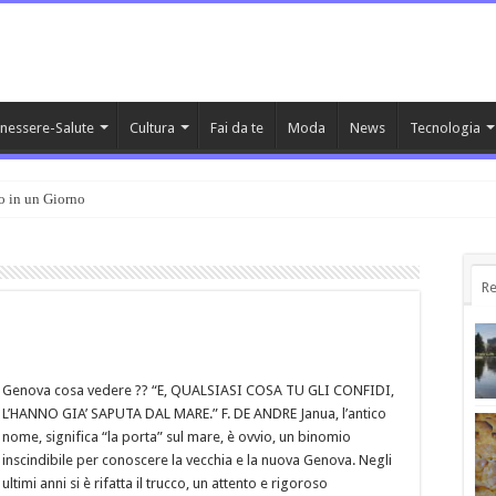
nessere-Salute
Cultura
Fai da te
Moda
News
Tecnologia
o in un Giorno
Re
Genova cosa vedere ?? “E, QUALSIASI COSA TU GLI CONFIDI,
L’HANNO GIA’ SAPUTA DAL MARE.” F. DE ANDRE Janua, l’antico
nome, significa “la porta” sul mare, è ovvio, un binomio
inscindibile per conoscere la vecchia e la nuova Genova. Negli
ultimi anni si è rifatta il trucco, un attento e rigoroso