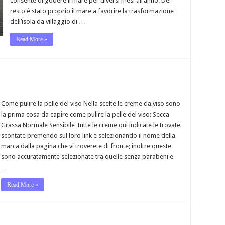
consente di godere il mare per diversi mesi all’anno. Del
resto è stato proprio il mare a favorire la trasformazione
dell’isola da villaggio di …
Read More »
Come pulire la pelle del viso Nella scelte le creme da viso sono
la prima cosa da capire come pulire la pelle del viso: Secca
Grassa Normale Sensibile Tutte le creme qui indicate le trovate
scontate premendo sul loro link e selezionando il nome della
marca dalla pagina che vi troverete di fronte; inoltre queste
sono accuratamente selezionate tra quelle senza parabeni e
…
Read More »