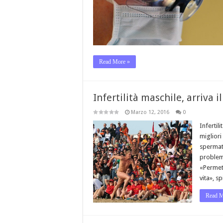
Read More »
Infertilità maschile, arriva il
Marzo 12, 2016
0
Infertil
migliori 
spermato
problemi
«Permett
vita», s
Read M