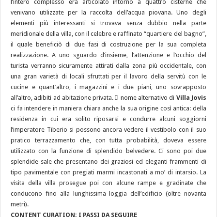
l’intero complesso era articolato intorno a quattro cisterne che
venivano utilizzate per la raccolta dell’acqua piovana. Uno degli
elementi più interessanti si trovava senza dubbio nella parte
meridionale della villa, con il celebre e raffinato “quartiere del bagno”,
il quale beneficiò di due fasi di costruzione per la sua completa
realizzazione. A uno sguardo d’insieme, l’attenzione e l’occhio del
turista verranno sicuramente attirati dalla zona più occidentale, con
una gran varietà di locali sfruttati per il lavoro della servitù con le
cucine e quant’altro, i magazzini e i due piani, uno sovrapposto
all’altro, adibiti ad abitazione privata. Il nome alternativo di
Villa Jovis
ci fa intendere in maniera chiara anche la sua origine così antica: della
residenza in cui era solito riposarsi e condurre alcuni soggiorni
l’imperatore Tiberio si possono ancora vedere il vestibolo con il suo
pratico terrazzamento che, con tutta probabilità, doveva essere
utilizzato con la funzione di splendido belvedere. Ci sono poi due
splendide sale che presentano dei graziosi ed eleganti frammenti di
tipo pavimentale con pregiati marmi incastonati a mo’ di intarsio. La
visita della villa prosegue poi con alcune rampe e gradinate che
conducono fino alla lunghissima loggia dell’edificio (oltre novanta
metri).
CONTENT CURATION: I PASSI DA SEGUIRE