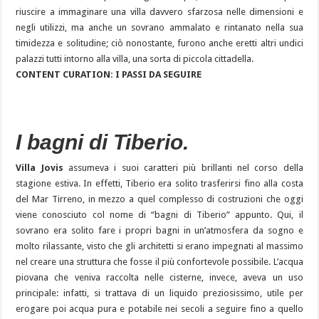
riuscire a immaginare una villa davvero sfarzosa nelle dimensioni e
negli utilizzi, ma anche un sovrano ammalato e rintanato nella sua
timidezza e solitudine; ciò nonostante, furono anche eretti altri undici
palazzi tutti intorno alla villa, una sorta di piccola cittadella.
CONTENT CURATION: I PASSI DA SEGUIRE
I bagni di Tiberio.
Villa Jovis
assumeva i suoi caratteri più brillanti nel corso della
stagione estiva. In effetti, Tiberio era solito trasferirsi fino alla costa
del Mar Tirreno, in mezzo a quel complesso di costruzioni che oggi
viene conosciuto col nome di “bagni di Tiberio” appunto. Qui, il
sovrano era solito fare i propri bagni in un’atmosfera da sogno e
molto rilassante, visto che gli architetti si erano impegnati al massimo
nel creare una struttura che fosse il più confortevole possibile. L’acqua
piovana che veniva raccolta nelle cisterne, invece, aveva un uso
principale: infatti, si trattava di un liquido preziosissimo, utile per
erogare poi acqua pura e potabile nei secoli a seguire fino a quello