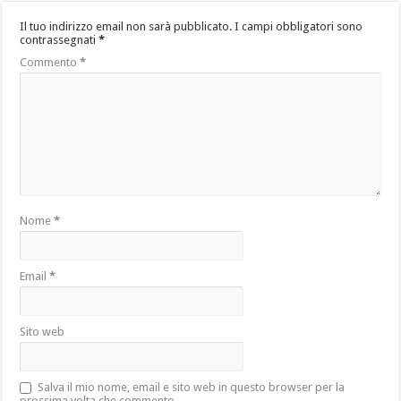
Il tuo indirizzo email non sarà pubblicato.
I campi obbligatori sono
contrassegnati
*
Commento
*
Nome
*
Email
*
Sito web
Salva il mio nome, email e sito web in questo browser per la
prossima volta che commento.