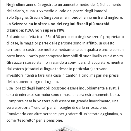
Negli ultimi anni si è registrato un aumento medio del 2,5 di aumento
del salario, e una 0,68 medio di calo dei prezzi degli immobili.
Solo Spagna, Grecia e Singapore nel mondo hanno un trend migliore.
La Svizzera ha inoltre uno dei regimi fiscali più morbidi
d’Europa: l’IVA non supera l’8%
.
Soltanto una fetta tra il 25 e il 30 per cento degli svizzeri è proprietario
di case, la maggior parte delle persone sono in affitto. In questo
territorio si costruisce molto e mediamente con qualità e anche con un
certo lusso. Spazio per comprare immobili di buon livello ce n’è molto.
Gli svizzeri stesso stanno iniziando a convincersi di acquistare, mentre
dall’estero (cittadini di lingua tedesca in particolare) arrivano
investitori intenti a farsi una casa in Canton Ticino, magari nei pressi
dello stupendo lago di Lugano.
E se i prezzi degli immobili possono essere indubbiamente elevati, i
tassi di interesse sui mutui sono rimasti ancora estremamente bassi.
Comprare casa in Svizzera può essere un grande investimento, una
vera e propria “rendita” per chi sceglie di darlo in locazione.
Convivendo con altre persone, per godere di un’entrata aggiuntiva, o
come “tesoretto” per la pensione.