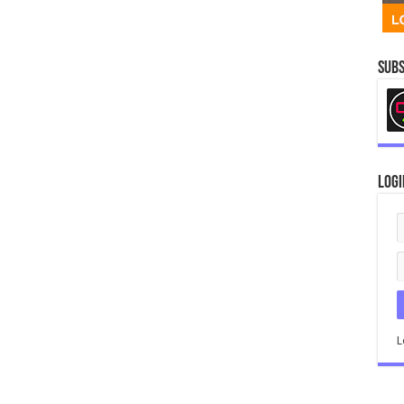
Subs
Logi
L