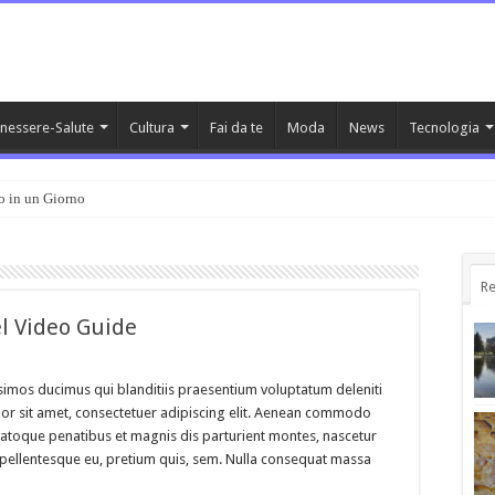
nessere-Salute
Cultura
Fai da te
Moda
News
Tecnologia
o in un Giorno
Re
el Video Guide
simos ducimus qui blanditiis praesentium voluptatum deleniti
or sit amet, consectetuer adipiscing elit. Aenean commodo
natoque penatibus et magnis dis parturient montes, nascetur
c, pellentesque eu, pretium quis, sem. Nulla consequat massa