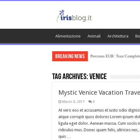
Alimentazione
Animali
Architettura
Be
Breaking News
Percorso EUR: Tour Complet
Tag Archives:
venice
Mystic Venice Vacation Trav
Marzo 6, 2017
0
At vero eos et accusamus et iusto odio dignis
atque corrupti quos dolores Lorem ipsum dol
ligula eget dolor. Aenean massa. Cum sociis 
ridiculus mus. Donec quam felis, ultricies ne
quis …