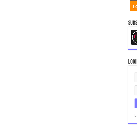
Subs
Logi
L