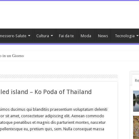
nessere-Salute
Cultura
Fai da te
Moda
News
Tecnologia
o in un Giorno
Re
led island – Ko Poda of Thailand
simos ducimus qui blanditiis praesentium voluptatum deleniti
or sit amet, consectetuer adipiscing elit. Aenean commodo
natoque penatibus et magnis dis parturient montes, nascetur
c, pellentesque eu, pretium quis, sem. Nulla consequat massa