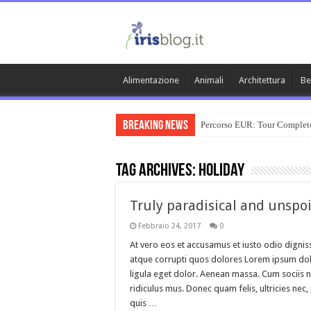
Alimentazione
Animali
Architettura
Be
Breaking News
Percorso EUR: Tour Complet
Tag Archives:
holiday
Truly paradisical and unspoi
Febbraio 24, 2017
0
At vero eos et accusamus et iusto odio dignis
atque corrupti quos dolores Lorem ipsum dol
ligula eget dolor. Aenean massa. Cum sociis 
ridiculus mus. Donec quam felis, ultricies ne
quis …