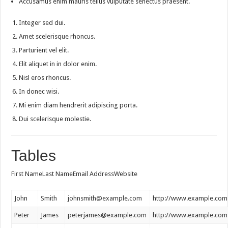
Accusamus enim mauris tellus vulputate senectus praesent.
Integer sed dui.
Amet scelerisque rhoncus.
Parturient vel elit.
Elit aliquet in in dolor enim.
Nisl eros rhoncus.
In donec wisi.
Mi enim diam hendrerit adipiscing porta.
Dui scelerisque molestie.
Tables
First NameLast NameEmail AddressWebsite
John
Smith
johnsmith@example.com
http://www.example.com
Peter
James
peterjames@example.com
http://www.example.com