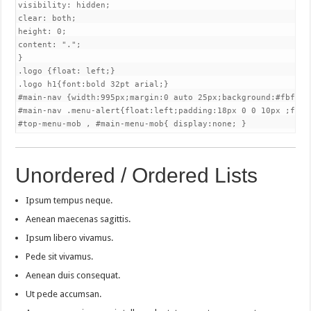
visibility: hidden;

clear: both;

height: 0;

content: ".";

}

.logo {float: left;}

.logo h1{font:bold 32pt arial;}

#main-nav {width:995px;margin:0 auto 25px;background:#fbfbfb
#main-nav .menu-alert{float:left;padding:18px 0 0 10px ;font-
#top-menu-mob , #main-menu-mob{ display:none; }
Unordered / Ordered Lists
Ipsum tempus neque.
Aenean maecenas sagittis.
Ipsum libero vivamus.
Pede sit vivamus.
Aenean duis consequat.
Ut pede accumsan.