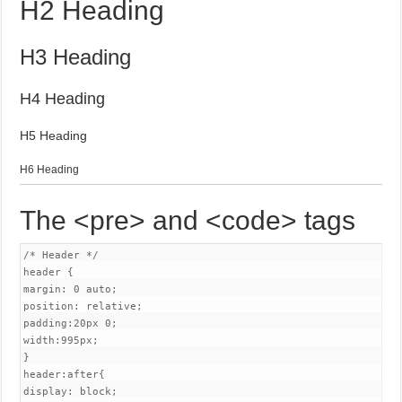
H2 Heading
H3 Heading
H4 Heading
H5 Heading
H6 Heading
The <pre> and <code> tags
/* Header */

header {

margin: 0 auto;

position: relative;

padding:20px 0;

width:995px;

}

header:after{

display: block;
