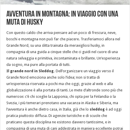
AVVENTURA IN MONTAGNA: IN VIAGGIO CON UNA
MUTA DI HUSKY
Con questo caldo che arriva pensare ad un poco di frescura, neve,
boschi e montagna non può far che piacere. Trasferiamoci allora nel
Grande Nord, su una slitta trainata da meravigliosi husky, in
compagnia di una guida a cinque stelle che ci guidi nel cuore di una
natura selvaggia e primitiva, incontaminata e brillante. Un’esperienza
da sogno, ma pure alla portata di tutti.
Il grande nord in Sleddog.
Dell’organizzare un viaggio verso il
Grande Nord emoziona anche solo l’idea; non si tratta di
un’esperienza riservata a pochi ma che oggi, grazie al web e alla
globalizzazione è alla portata di tanti. Le mete d’altronde sono più che
numerose: c’è chi sceglie la Lapponia, chi opta per la Finlandia o la
Svezia, i più temerari prenotano una vacanza in Alaska e Siberia, ma
l’avventura è anche dietro casa, in Italia, già che lo
sleddog
è ad oggi
pratica piuttosto diffusa. Di agenzie turistiche e di scuole che
praticano questa disciplina ne esistono davvero tantissime, e in
compagnia di una muta di cani addestrata in maniera eccellente potrai