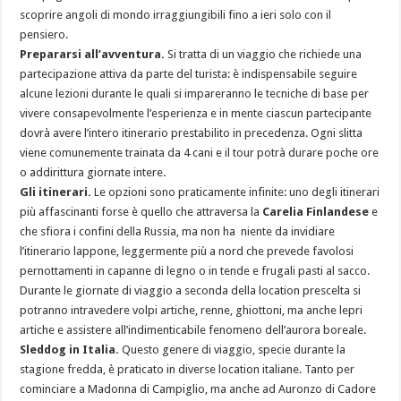
scoprire angoli di mondo irraggiungibili fino a ieri solo con il
pensiero.
Prepararsi all’avventura.
Si tratta di un viaggio che richiede una
partecipazione attiva da parte del turista: è indispensabile seguire
alcune lezioni durante le quali si impareranno le tecniche di base per
vivere consapevolmente l’esperienza e in mente ciascun partecipante
dovrà avere l’intero itinerario prestabilito in precedenza. Ogni slitta
viene comunemente trainata da 4 cani e il tour potrà durare poche ore
o addirittura giornate intere.
Gli itinerari.
Le opzioni sono praticamente infinite: uno degli itinerari
più affascinanti forse è quello che attraversa la
Carelia Finlandese
e
che sfiora i confini della Russia, ma non ha niente da invidiare
l’itinerario lappone, leggermente più a nord che prevede favolosi
pernottamenti in capanne di legno o in tende e frugali pasti al sacco.
Durante le giornate di viaggio a seconda della location prescelta si
potranno intravedere volpi artiche, renne, ghiottoni, ma anche lepri
artiche e assistere all’indimenticabile fenomeno dell’aurora boreale.
Sleddog in Italia.
Questo genere di viaggio, specie durante la
stagione fredda, è praticato in diverse location italiane. Tanto per
cominciare a Madonna di Campiglio, ma anche ad Auronzo di Cadore