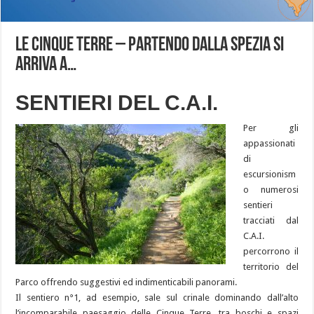
LE CINQUE TERRE – Partendo dalla Spezia si
arriva a…
SENTIERI DEL C.A.I.
Per gli
appassionati
di
escursionism
o numerosi
sentieri
tracciati dal
C.A.I.
percorrono il
territorio del
Parco offrendo suggestivi ed indimenticabili panorami.
Il sentiero n°1, ad esempio, sale sul crinale dominando dall’alto
l’incomparabile paesaggio delle Cinque Terre, tra boschi e spazi